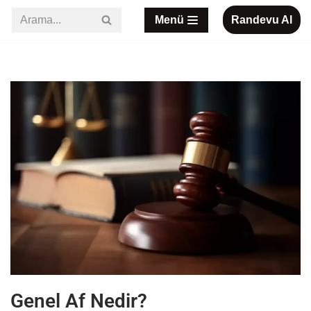
Menü
Randevu Al
İçeriğe
geç
Genel Af Nedir?