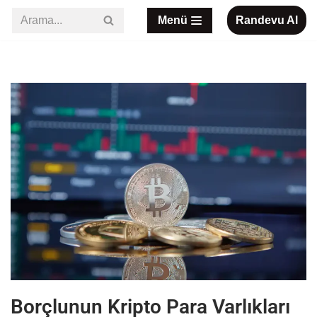
Menü
Randevu Al
İçeriğe
geç
Borçlunun Kripto Para Varlıkları