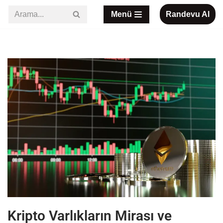
Menü
Randevu Al
İçeriğe
geç
Kripto Varlıkların Mirası ve