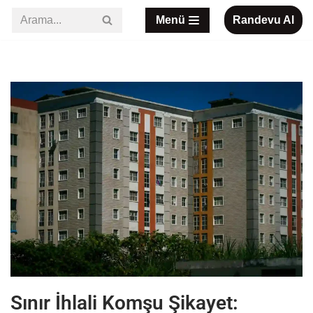
Menü
Randevu Al
İçeriğe
geç
Sınır İhlali Komşu Şikayet: