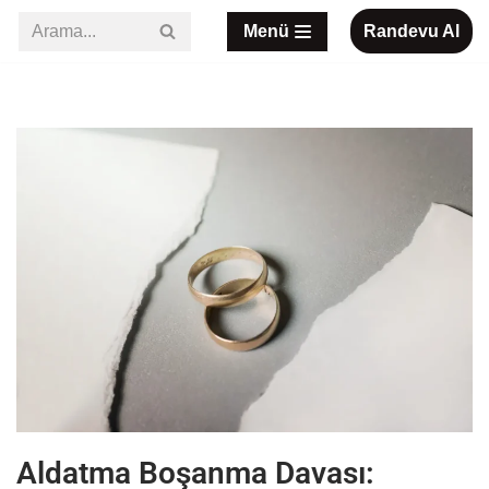
Menü
Randevu Al
İçeriğe
geç
Aldatma Boşanma Davası: