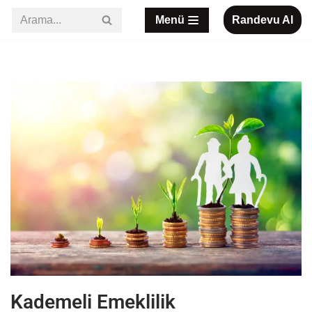
Menü
Randevu Al
İçeriğe
geç
Kademeli Emeklilik